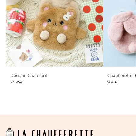
Doudou Chauffant
Chaufferette R
24.95
€
9.95
€