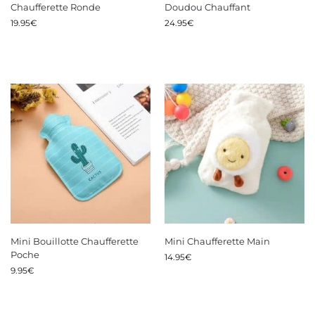
Chaufferette Ronde
Doudou Chauffant
19.95
€
24.95
€
Mini Bouillotte Chaufferette
Mini Chaufferette Main
Poche
14.95
€
9.95
€