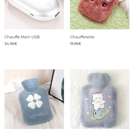
Chauffe Main USB
Chaufferette
34.90
€
19.95
€