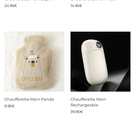
24.95
€
14.95
€
Chaufferette Main Panda
Chaufferette Main
Rechargeable
9.95
€
39.90
€