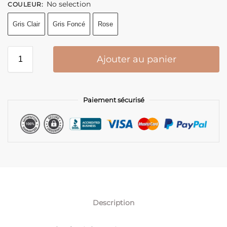
No selection
COULEUR
:
Gris Clair
Gris Foncé
Rose
Ajouter au panier
Paiement sécurisé
Description