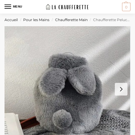
MENU
0
Accueil
Pour les Mains
Chaufferette Main
Chaufferette Peluche
/
/
/