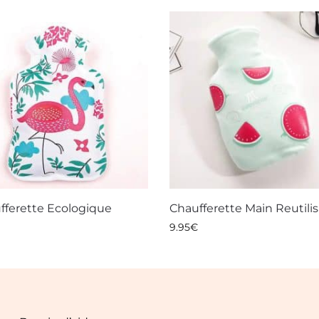
fferette Ecologique
Chaufferette Main Reutili
9.95
€