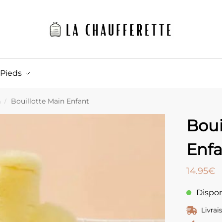
 Pieds
n
Bouillotte Main Enfant
/
Boui
Enf
14.95
€
Dispon