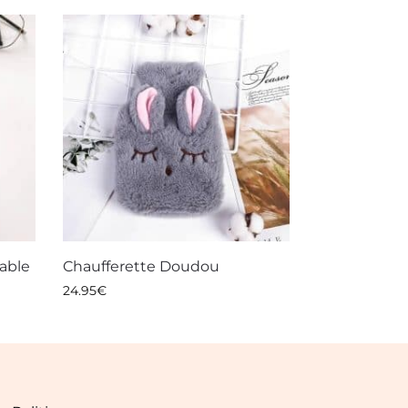
sable
Chaufferette Doudou
24.95
€