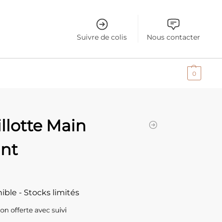
Suivre de colis
Nous contacter
0.00
€
0
llotte Main
ant
ible - Stocks limités